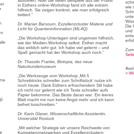
Workshops. Erfahren Sie, wie Sie andere auf Ihre
absolviert. Aber die vielen Beispiele aus der Praxis
erfolgreich ang
schm
der
Universi
Expertise aufmerksam machen und für Ihr
in Esthers online-Workshop fand ich alle extrem
verfassen auch S
wie 
r
Forschungsthema gewinnen.
hilfreich. Sie zeigen konkret, wie man erfolgreich
das Schreiben ni
Schr
twittert.“
auffrisst.
unte
Inhalte
Wiss
n
Dr. Marian Barsoum, Exzellenzcluster Materie und
Inhalte
Die 
Strategien für
Public Outreach
und die
Licht für Quanteninformation (ML4Q)
und 
rn
Vernetzung mit der
Scientific Community
Was ist mein
ents
Was Erfolgreiche unternehmen, um Ihr Publikum
„Die Workshop-Unterlagen sind ungemein hilfreich,
Zielgruppe (m
erfo
lle
zu erreichen
wie der Medien-Workshop selbst. Esther macht
Mit welchem 
Worin sich Website und wissenschaftliche
das wirklich sehr gut. Ich habe viel gelernt – und
auf den Punkt
Zum 
Publikation unterscheiden
Spaß gemacht hat der Workshop auch noch.“
Schneller zum
Seit
Die Macht der Worte, Bilder und Metaphern
selbst ergebe
Dr. Thassilo Franke, Biotopia, das neue
Wie Sie sich in Sozialen Medien präsentieren
Besser und ve
Naturkundemuseum
Konzentrieren
Auch
Zielgruppe
Texte zügig fe
Wi
„Die Werkzeuge vom Workshop ‚Mit 5
ema
Dieser Workshop ist für Wissenschaftler*innen im
Schreibtricks schneller zum Schriftstück‘ nutze ich
Zielgruppe
frühen Karrierestadium, PostDocs sowie
noch heute. Dank Esthers erfrischendem Stil habe
n
Professor*innen, die ihre Forschung in sozialen
ich nicht nur gelernt wie ich Texte schneller aufs
Dieser Workshop
Medien und auf der
Papier bekomme. Das Beste daran war: Ein leeres
Nachwuchswisse
g)
eigenen Website authentisch präsentieren
Blatt macht mir nun keine Angst mehr und ich kann
Professor*innen,
möchten.
befreit losschreiben.“
stellen, sich da
Artikel verfass
Anzahl der Teilnehmenden
Dr. Karin Glaser, Wissenschaftliche Assistentin,
Universität Rostock
Anzahl der Te
,
Mindestens 8, maximal 12 Teilnehmende, weil das
Mindestens 8, 
intensives wie interaktives Arbeiten ermöglicht, die
„Mit welcher Strategie wir unsere Reichweite von
intensives wie i
de
Referentin auf Zwischenfragen eingehen kann und
Kompetenznetzwerken und Exzellenzclustern
Referentin auf