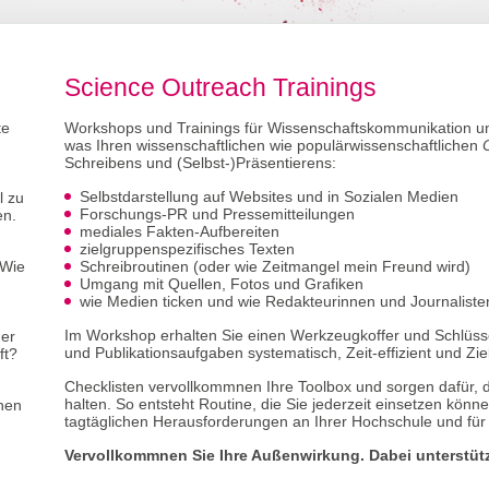
Science Outreach Trainings
te
Workshops und Trainings für Wissenschaftskommunikation 
was Ihren wissenschaftlichen wie populärwissenschaftlichen
m
Schreibens und (Selbst-)Präsentierens:
Selbstdarstellung auf Websites und in Sozialen Medien
l zu
Forschungs-PR und Pressemitteilungen
en.
mediales Fakten-Aufbereiten
zielgruppenspezifisches Texten
 Wie
Schreibroutinen (oder wie Zeitmangel mein Freund wird)
Umgang mit Quellen, Fotos und Grafiken
wie Medien ticken und wie Redakteurinnen und Journaliste
h
Im Workshop erhalten Sie einen Werkzeugkoffer und Schlüsse
ner
und Publikationsaufgaben systematisch, Zeit-effizient und Z
ft?
Checklisten vervollkommnen Ihre Toolbox und sorgen dafür, 
halten. So entsteht Routine, die Sie jederzeit einsetzen könne
nen
tagtäglichen Herausforderungen an Ihrer Hochschule und für 
Vervollkommnen Sie Ihre Außenwirkung. Dabei unterstütz