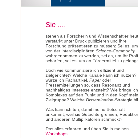
Sie ....
stehen als Forscherin und Wissenschaftler heu
verstärkt unter Druck publizieren und Ihre
Forschung präsentieren zu müssen: Sei es, u
von der interdisziplinären
Science-Community
wahrgenommen zu werden, sei es, um Ihr Profi
schärfen, sei es, um an Fördermittel zu gelang
Doch wie kommuniziere ich effizient und
zielgerichtet? Welche Kanäle kann ich nutzen?
würze ich Fachartikel,
Paper
oder
Pressemitteilungen so, dass Resonanz und
nachhaltiges Interesse entsteht? Wie bringe ic
Komplexes auf den Punkt und in den Kopf mei
Zielgruppe? Welche
Dissemination-
Strategie hil
Was kann ich tun, damit meine Botschaft
ankommt, weil sie Gutachtergremien, Redaktio
und anderen Multiplikatoren schmeckt?
Das alles erfahren und üben Sie in meinen
Workshops
.