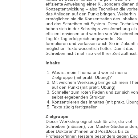
effiziente Anweisung einer KI, sondern dienen 
Konzeptentwicklung – also Techniken die vorhe
das Anliegen auf den Punkt bringen. Weiterhin
ermöglichen sie die Konzentration des Inhaltes
und das Schreiben mit System. Diese Technike
haben sich in der Schreibprozessforschung als
effizient erwiesen und werden von Vielschreibe
Tag für Tag erfolgreich angewendet. So
formulieren und verfassen auch Sie in Zukunft a
möglichen Texte wesentlich flotter. Damit das
Schreiben nicht mehr so viel Ihrer Zeit auffrisst.
Inhalte
Was ist mein Thema und wer ist meine
Zielgruppe (mit prakt. Übung)?
Mit welchem Werkzeug bringe ich mein Th
auf den Punkt (mit prakt. Übung)
Schneller zum roten Faden und zur sich vo
selbst ergebenden Struktur
Konzentrieren des Inhaltes (mit prakt. Übun
Texte zügig fertigstellen
Zielgruppe
Dieser Workshop eignet sich für alle, die viel
Schreiben (müssen), von Master-Studierenden
über Doktorand*innen und PostDocs bis zu
Professor*innen (erstere besonders gegen En