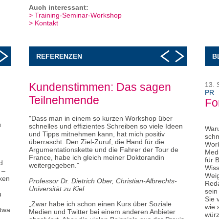
Auch interessant:
Training-Seminar-Workshop
Kontakt
REFERENZEN
B
Wie Forschungs‐ und
Kundenstimmen: Das sagen
Mit 5 Tric
Refer
13.
PR
Selbstpräsentation gelingen
Teilnehmende
schneller
Auftr
Fo
Auftr
"Dass man in einem so kurzen Workshop über
n
am 16. September 2024 während der Botanik-
schnelles und effizientes Schreiben so viele Ideen
am 30. August 
Waru
Biodiver
Tagung an der Universität Halle-Wittenberg
und Tipps mitnehmen kann, hat mich positiv
an der Universi
schm
Forschun
überrascht. Den Ziel-Zuruf, die Hand für die
Work
Schwer
Immer mehr Menschen informieren sich direkt in
Das Texten von 
Argumentationskette und die Fahrer der Tour de
Medi
Kompete
der Wissenschaft, auf Websites und in Sozialen
Artikeln, Zeitsc
France, habe ich gleich meiner Doktorandin
für 
d
Gesellsc
Medien. Denn die Öffentlichkeit verlangt
oft wesentlich l
weitergegeben."
Wiss
 –
Worksho
Aufklärung, gerade weil
effiziente Werk
Weig
iken
Univers
Wissenschaftsfeinde Falschmeldungen lancieren.
konzipieren, zu 
Professor Dr. Dietrich Ober, Christian-Albrechts-
Reda
Deutsch
Was Sie tun können, damit sich die
Scientific
stellen. Die fün
Universität zu Kiel
sein
u
Worksho
Community
, Medien, Drittmittelgeber und
einfach anzuwe
Sie 
Rostock
Außenstehende für Ihre Arbeit interessieren und
„Zwar habe ich schon einen Kurs über Soziale
der Schreibproz
wie 
etwa
Sonderf
sie verstehen, ist Thema dieses Impuls-
Medien und Twitter bei einem anderen Anbieter
und werden von 
würz
in Afrik