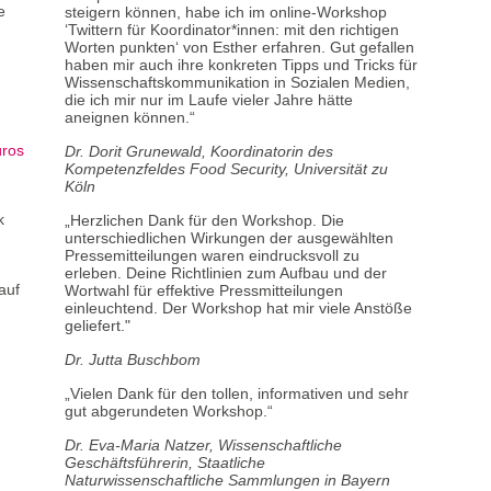
e
die
steigern können, habe ich im online-Workshop
die Teilnehmen
Teilnehmenden konkrete Lösungen mitnehmen.
‘Twittern für Koordinator*innen: mit den richtigen
mitnehmen.
Worten punkten‘ von Esther erfahren. Gut gefallen
Referentin
haben mir auch ihre konkreten Tipps und Tricks für
Referentin
Wissenschaftskommunikation in Sozialen Medien,
Wissenschaftsre
Wissenschaftsredakteurin, Journalistin und
die ich mir nur im Laufe vieler Jahre hätte
Biologin Dr. Es
Biologin Dr. Esther Schwarz-Weig, Trainerin bei
aneignen können.“
Spicy Science 
Spicy Science
und Gründerin des
Redaktionsbüros
WissensWorte
üros
WissensWorte
Dr. Dorit Grunewald, Koordinatorin des
Kompetenzfeldes Food Security, Universität zu
Preis
Preis
Köln
Der Veranstalte
dessen fallen n
Der Veranstalter fördert diesen Workshop. Dank
k
„Herzlichen Dank für den Workshop. Die
Teilnehmenden 
dessen fallen nur geringe Gebühren für die
unterschiedlichen Wirkungen der ausgewählten
Wissenschaftler
Teilnehmenden an; insbesondere für
Pressemitteilungen waren eindrucksvoll zu
frühen Karriere-
Wissenschaftlerinnen und Wissenschaftler im
erleben. Deine Richtlinien zum Aufbau und der
der Seite der K
frühen Karriere-Stadium. Alle Preise finden Sie auf
auf
Wortwahl für effektive Pressmitteilungen
der Seite der Kongressregistrierung.
einleuchtend. Der Workshop hat mir viele Anstöße
geliefert."
Dr. Jutta Buschbom
„Vielen Dank für den tollen, informativen und sehr
gut abgerundeten Workshop.“
Dr. Eva-Maria Natzer, Wissenschaftliche
Geschäftsführerin, Staatliche
Naturwissenschaftliche Sammlungen in Bayern