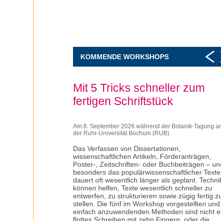
KOMMENDE WORKSHOPS
Mit 5 Tricks schneller zum
fertigen Schriftstück
Am 8. September 2026 während der Botanik-Tagung a
der Ruhr-Universität Bochum (RUB).
Das Verfassen von Dissertationen,
wissenschaftlichen Artikeln, Förderanträgen,
Poster-, Zeitschriften- oder Buchbeiträgen – un
besonders das populärwissenschaftlicher Texte
dauert oft wesentlich länger als geplant. Techn
können helfen, Texte wesentlich schneller zu
entwerfen, zu strukturieren sowie zügig fertig z
stellen. Die fünf im Workshop vorgestellten und
einfach anzuwendenden Methoden sind nicht 
flottes Schreiben mit zehn Fingern, oder die